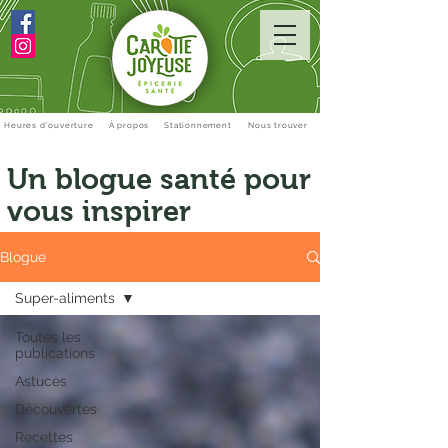
Heures d'ouverture
À propos
Stationnement
Nous trouver
Un blogue santé pour
vous inspirer
Blogue
Super-aliments
Toutes les
publications
Astuces
Découvertes
Recettes