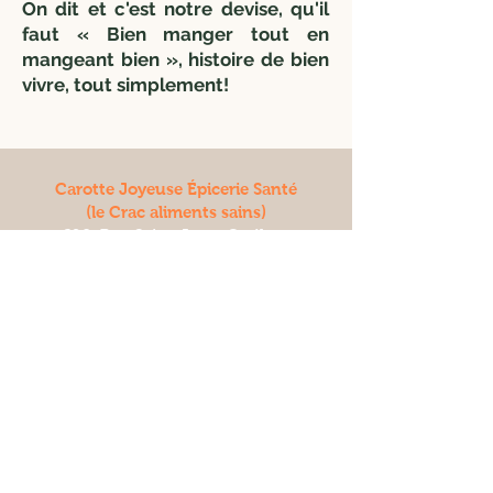
On dit et c'est notre devise, qu'il
faut « Bien manger tout en
mangeant bien », histoire de bien
vivre, tout simplement!
Carotte Joyeuse Épicerie Santé
(le Crac aliments sains)
690, Rue Saint-Jean, Québec,
QC G1R 1P8
Tel:
418-647-6881
Fax:
418-647-3953
Mail:
info@lecrac.com
Heures d'ouverture
Épicerie
Lun-ven:
09h -
20h
Samedi:
10h - 19h