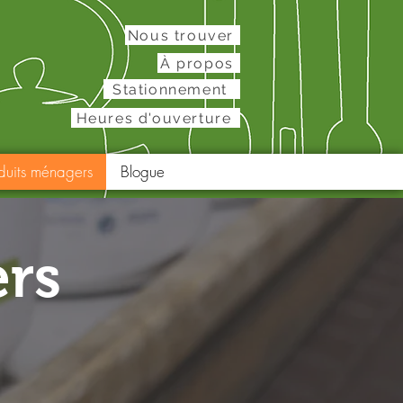
Nous trouver
À propos
Stationnement
Heures d'ouverture
duits ménagers
Blogue
rs