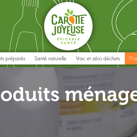
ets préparés
Santé naturelle
Vrac et zéro déchets
Pro
roduits ménage