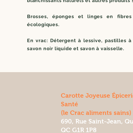
blanchissants naturels et autres produits 
Brosses, éponges et linges en fibres
écologiques.
En vrac: Détergent à lessive, pastilles à 
savon noir liquide et savon à vaisselle.
Carotte Joyeuse Épiceri
Santé
(le Crac aliments sains)
690, Rue Saint-Jean, Q
QC G1R 1P8