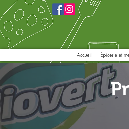
Accueil
Épicerie et m
P