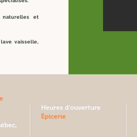
spécialisés.
 naturelles et
lave vaisselle,
e
Heures d'ouverture
Épicerie
uébec,