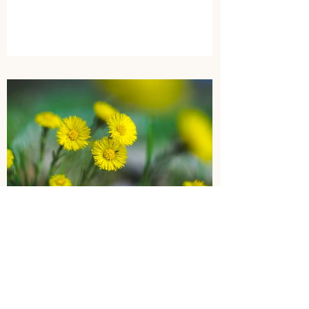
mais plutôt de produits qui sauront
exprimer un message de douceur à nos
mamans et qui perdureront un peu plus
dans le temps. Offrir la fleur de la beauté
et de la féminité sous forme de soins
pour le corps ou de tisane saura
exprimer un message de douceur et de
reconnaissance tout en
Élise Gilbert
30 mars 2022
LE TUSSILAGE